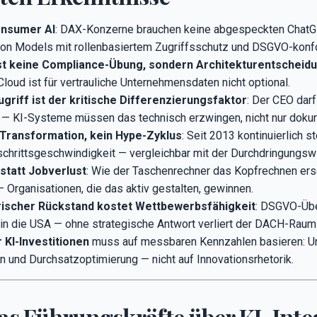
onsumer AI
: DAX-Konzerne brauchen keine abgespeckten ChatG
ion Models mit rollenbasiertem Zugriffsschutz und DSGVO-konfor
ist keine Compliance-Übung, sondern Architekturentscheid
Cloud ist für vertrauliche Unternehmensdaten nicht optional.
ugriff ist der kritische Differenzierungsfaktor
: Der CEO dar
ht — KI-Systeme müssen das technisch erzwingen, nicht nur doku
le Transformation, kein Hype-Zyklus
: Seit 2013 kontinuierlich 
schrittsgeschwindigkeit — vergleichbar mit der Durchdringungswi
statt Jobverlust
: Wie der Taschenrechner das Kopfrechnen erse
 Organisationen, die das aktiv gestalten, gewinnen.
rischer Rückstand kostet Wettbewerbsfähigkeit
: DSGVO-Über
 in die USA — ohne strategische Antwort verliert der DACH-Raum s
 KI-Investitionen
muss auf messbaren Kennzahlen basieren: 
 und Durchsatzoptimierung — nicht auf Innovationsrhetorik.
Was Führungskräfte über KI-Inte