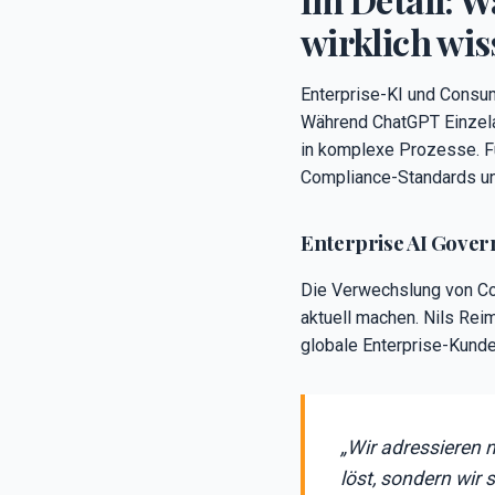
wirklich wi
Enterprise-KI und Consum
Während ChatGPT Einzelau
in komplexe Prozesse. Fü
Compliance-Standards un
Enterprise AI Gove
Die Verwechslung von Con
aktuell machen. Nils Rei
globale Enterprise-Kunden
„Wir adressieren 
löst, sondern wir