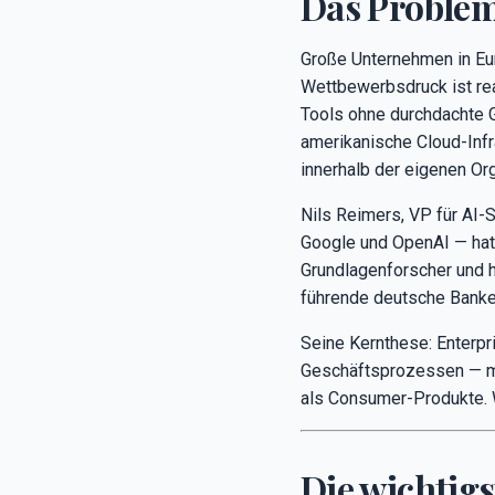
Das Problem
Große Unternehmen in Eur
Wettbewerbsdruck ist rea
Tools ohne durchdachte G
amerikanische Cloud-Inf
innerhalb der eigenen Org
Nils Reimers, VP für AI-
Google und OpenAI — hat 
Grundlagenforscher und 
führende deutsche Banke
Seine Kernthese: Enterpr
Geschäftsprozessen — mit
als Consumer-Produkte. 
Die wichtig