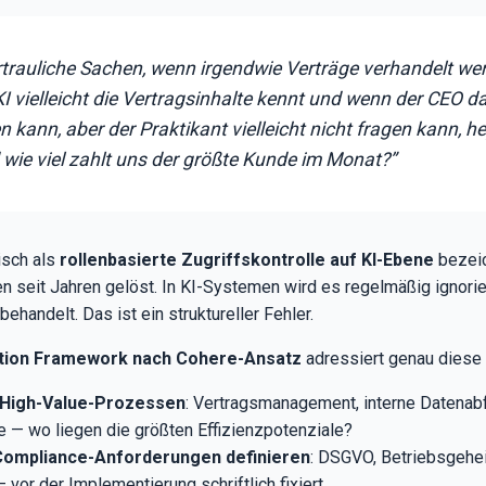
ertrauliche Sachen, wenn irgendwie Verträge verhandelt we
KI vielleicht die Vertragsinhalte kennt und wenn der CEO d
 kann, aber der Praktikant vielleicht nicht fragen kann, hey
wie viel zahlt uns der größte Kunde im Monat?”
isch als
rollenbasierte Zugriffskontrolle auf KI-Ebene
bezeic
eit Jahren gelöst. In KI-Systemen wird es regelmäßig ignorier
handelt. Das ist ein struktureller Fehler.
ption Framework nach Cohere-Ansatz
adressiert genau diese L
n High-Value-Prozessen
: Vertragsmanagement, interne Datenab
— wo liegen die größten Effizienzpotenziale?
 Compliance-Anforderungen definieren
: DSGVO, Betriebsgehei
 vor der Implementierung schriftlich fixiert.