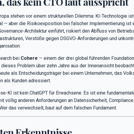
, das kein CTO laut ausspricht
opa stehen vor einem strukturellen Dilemma: KI-Technologie ist 
l — aber die Risikoexposition bei falscher Implementierung ist 
overnance-Architektur einführt, riskiert den Abfluss von Betri
rastrukturen, Verstöße gegen DSGVO-Anforderungen und unkontro
anisation.
Search bei
Cohere
— einem der drei global führenden Foundatio
dieses Problem über zehn Jahre aus der Innenansicht beobachte
heute als Entscheidungsträger bei einem Unternehmen, das Vol
n als Kunden adressiert.
ise-KI ist kein ChatGPT für Erwachsene. Es ist eine fundamental
 völlig anderen Anforderungen an Datensicherheit, Compliance 
Wer das verwechselt, baut auf dem falschen Fundament.
sten Erkenntnisse