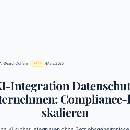
Cohere
·
 AI-Search
März 2026
SAAS
I-Integration Datenschu
ternehmen: Compliance-
skalieren
 KI sicher integrieren ohne Betriebsgeheimnisse z