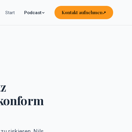
Kontakt aufnehmen
Start
Podcast
tz
konform
u riskieren. Nils