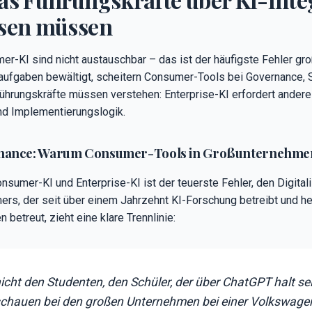
ssen müssen
er-KI sind nicht austauschbar – das ist der häufigste Fehler gro
fgaben bewältigt, scheitern Consumer-Tools bei Governance, Si
hrungskräfte müssen verstehen: Enterprise-KI erfordert andere I
d Implementierungslogik.
rnance: Warum Consumer-Tools in Großunternehmen
sumer-KI und Enterprise-KI ist der teuerste Fehler, den Digital
mers, der seit über einem Jahrzehnt KI-Forschung betreibt und h
 betreut, zieht eine klare Trennlinie:
nicht den Studenten, den Schüler, der über ChatGPT halt 
 schauen bei den großen Unternehmen bei einer Volkswagen, 