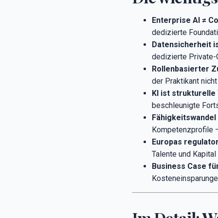
Enterprise AI ≠ C
dedizierte Foundat
Datensicherheit 
dedizierte Private-
Rollenbasierter Z
der Praktikant nic
KI ist strukturel
beschleunigte Fort
Fähigkeitswandel 
Kompetenzprofile —
Europas regulato
Talente und Kapital
Business Case für
Kosteneinsparungen
Im Detail: 