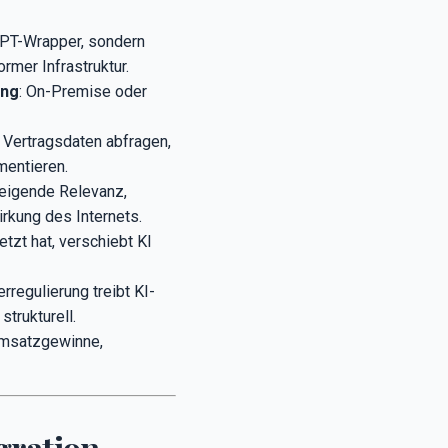
PT-Wrapper, sondern
mer Infrastruktur.
ung
: On-Premise oder
f Vertragsdaten abfragen,
mentieren.
steigende Relevanz,
rkung des Internets.
tzt hat, verschiebt KI
regulierung treibt KI-
trukturell.
Umsatzgewinne,
gration