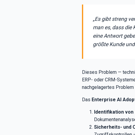
„Es gibt streng v
man es, dass die 
eine Antwort geben
größte Kunde und 
Dieses Problem — techn
ERP- oder CRM-Systemen s
nachgelagertes Problem be
Das
Enterprise AI Ado
Identifikation vo
Dokumentenanalyse 
Sicherheits- und
Zugriffskontrollen —