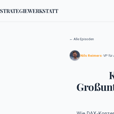
STRATEGIEWERKSTATT
← Alle Episoden
Nils Reimers
· VP für
K
Großun
Wie DAX-Konzerne