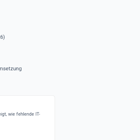
6)
umsetzung
gt, wie fehlende IT-