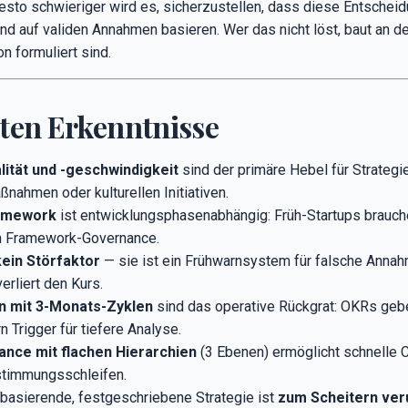
desto schwieriger wird es, sicherzustellen, dass diese Entschei
nd auf validen Annahmen basieren. Wer das nicht löst, baut an de
n formuliert sind.
sten Erkenntnisse
ität und -geschwindigkeit
sind der primäre Hebel für Strateg
ahmen oder kulturellen Initiativen.
ramework
ist entwicklungsphasenabhängig: Früh-Startups brauche
n Framework-Governance.
 kein Störfaktor
— sie ist ein Frühwarnsystem für falsche Annah
erliert den Kurs.
 mit 3-Monats-Zyklen
sind das operative Rückgrat: OKRs gebe
n Trigger für tiefere Analyse.
nce mit flachen Hierarchien
(3 Ebenen) ermöglicht schnelle 
timmungsschleifen.
basierende, festgeschriebene Strategie ist
zum Scheitern veru