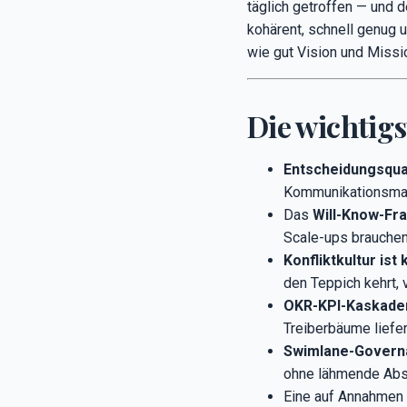
täglich getroffen — und 
kohärent, schnell genug u
wie gut Vision und Missio
Die wichtig
Entscheidungsqual
Kommunikationsmaßn
Das
Will-Know-F
Scale-ups brauche
Konfliktkultur ist
den Teppich kehrt, v
OKR-KPI-Kaskaden
Treiberbäume liefer
Swimlane-Governa
ohne lähmende Abs
Eine auf Annahmen 