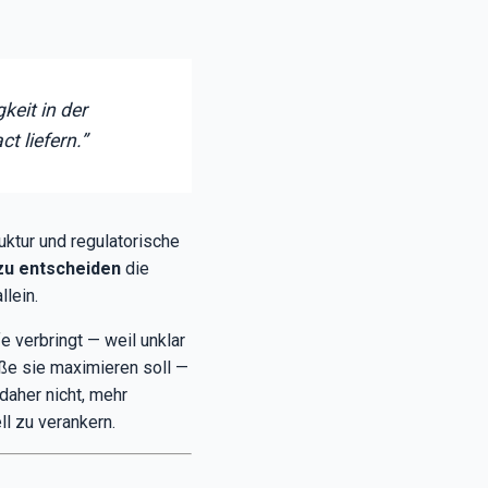
keit in der
t liefern.”
uktur und regulatorische
 zu entscheiden
die
llein.
e verbringt — weil unklar
öße sie maximieren soll —
daher nicht, mehr
l zu verankern.