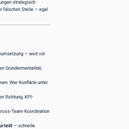
dungen strategisch
r falschen Stelle — egal
ieumsetzung — weit vor
n Gründermentalität,
men. Wer Konflikte unter
n Richtung, KPI-
Cross-Team-Koordination
rteilt
— schnelle