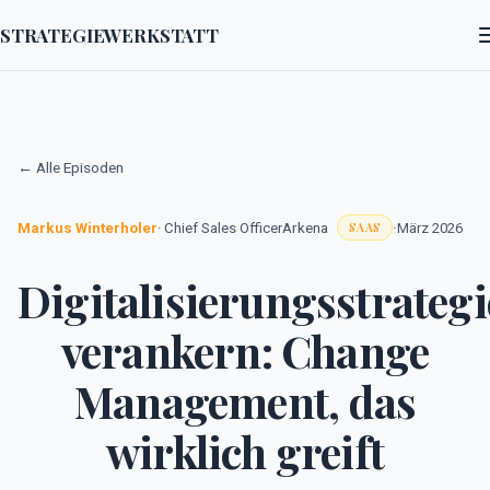
STRATEGIEWERKSTATT
← Alle Episoden
Markus Winterholer
Arkena
·
· Chief Sales Officer
März 2026
SAAS
Digitalisierungsstrategi
verankern: Change
Management, das
wirklich greift